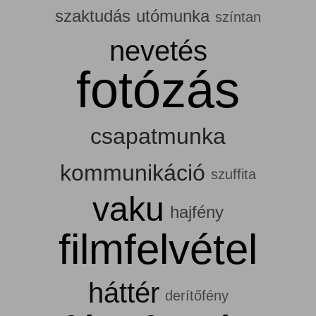
szaktudás
utómunka
színtan
nevetés
fotózás
csapatmunka
kommunikáció
szuffita
vaku
hajfény
filmfelvétel
háttér
derítőfény