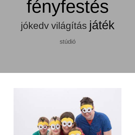
fényfestés
játék
jókedv
világítás
stúdió